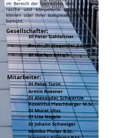
im Bereich der Geotechnik stets um die
rasche und kompetente Lösung Ihrer
kleinen oder Ihrer komplexen Probleme
bemüht.
Gesellschafter:
DI Peter Gahleitner
Bmstr. DI Alexander Gaugg
DI Markus Götsch
Mitarbeiter:
DI Peter Turin
Armin Roesner
DI Alexander Schwartze
Roswitha Pleschberger M.Sc.
DI Murat Ulus
DI Lisa Nagele
DI Johann Schweiger
Monika Ploner B.Sc.
Veronika Grimme B.Sc.