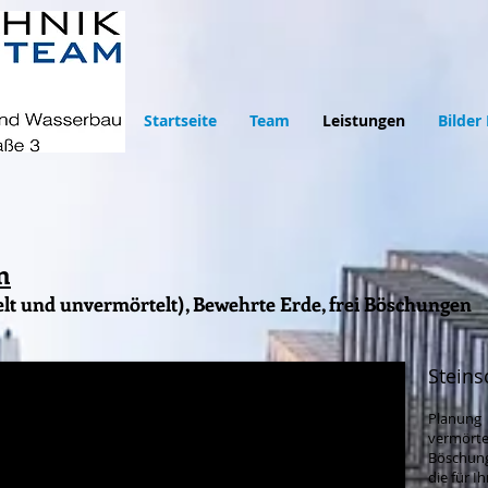
Startseite
Team
Leistungen
Bilder
n
lt und unvermörtelt), Bewehrte Erde, frei Böschungen
Steins
Planun
vermört
Böschun
die für I