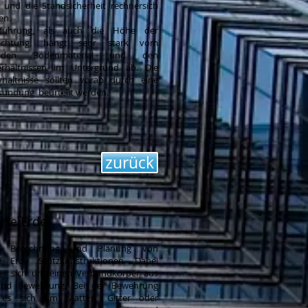
n und die Standsicherheit rechnersich
en.
führung, als auch die Höhe der
hlichtung, hängt sehr stark vom
enden Bodenmaterial und den
erhältnissen im Untergrund ab. Die
hältnisse sollten vorab durch eine
kundung
beurteilt werden.
zurück
rte Erde
che Berechnung und Planung von
e Erde Stützkonstruktionen. Dabei
es sich um einen Verbundkörper aus
nd Bewehrung. Bei der Bewehrung
 es sich um Matten, Gitter oder