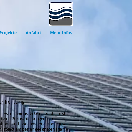
 Projekte
Anfahrt
Mehr Infos
chlichtung
g von vermörtelten und nicht
elten Steinschlichtungen. Je nach
ghöhe und Bodenmaterial können wir
hr Projekt am besten geeignete Variante