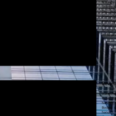
festlege
überprüf
Die Aus
Steinsc
ansteh
Wasserv
Bodenerv
Bodener
Beweh
Statis
Bewehrt
handelt 
Boden u
handelt