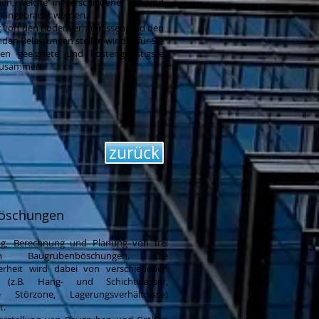
lien, welche in verschiedener Art und
 eingebracht werden.
 von den Bodenverhältnissen und den
den Belastungen stellen wir das für Sie
en geeignete und kostengünstigste
zusammen.
zurück
Böschungen
ng, Berechnung und Planung von frei
den Baugrubenböschungen. Die
erheit wird dabei von verschiedenen
 (z.B. Hang- und Schichtwasser,
he Störzone, Lagerungsverhältnisse)
t.