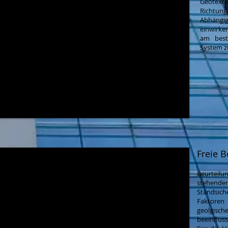
Geotexti
Richtung
Abhängig
einwirken
am best
System 
Freie 
Beurteilu
stehen
Standsich
Faktoren
geolgisc
beeinfluss