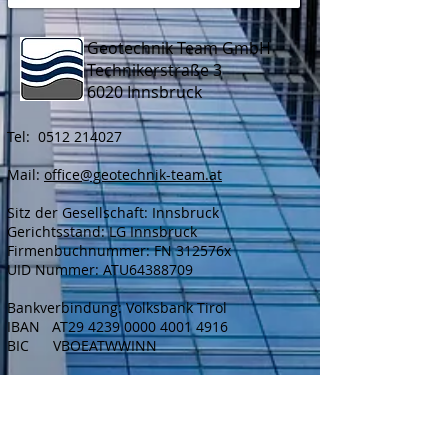
Geotechnik Team GmbH
Technikerstraße 3
6020 Innsbruck
Tel:
0512 214027
Mail:
office@geotechnik-team.at
Sitz der Gesellschaft: Innsbruck
Gerichtsstand: LG Innsbruck
Firmenbuchnummer: FN 312576x
UID Nummer: ATU64388709
Bankverbindung: Volksbank Tirol
IBAN AT29
4239 0000 4001 4916
BIC VBOEATWWINN
Telefon
T:
0512 214027